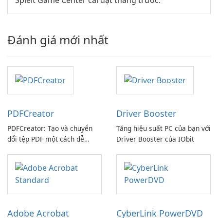
Spielt Game Center cài đặt tháng trước.
Đánh giá mới nhất
PDFCreator
Driver Booster
PDFCreator: Tạo và chuyển
Tăng hiệu suất PC của bạn với
đổi tệp PDF một cách dễ
Driver Booster của IObit
dàng!
Adobe Acrobat
CyberLink PowerDVD