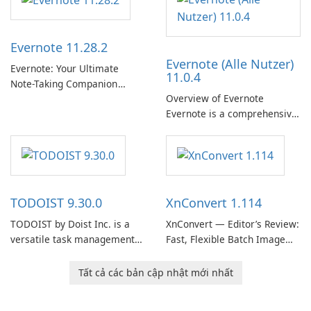
term support channel of the
Thunderbird desktop email
client designed for
Evernote 11.28.2
organizations and users who
Evernote (Alle Nutzer)
need predictable …
Evernote: Your Ultimate
11.0.4
Note-Taking Companion
Overview of Evernote
Evernote, developed by
Evernote is a comprehensive
EverNote Corp., is a versatile
note-taking and organization
note-taking application that
software designed to help
helps users capture ideas,
users capture, organize, and
organize to-do lists, and keep
access information across
track of important
multiple devices.
information.
TODOIST 9.30.0
XnConvert 1.114
TODOIST by Doist Inc. is a
XnConvert — Editor’s Review:
versatile task management
Fast, Flexible Batch Image
tool designed to help
Converter for Windows,
individuals and teams
macOS and Linux XnConvert
Tất cả các bản cập nhật mới nhất
organize their work and
is a polished, cross-platform
increase productivity.
batch image processor from