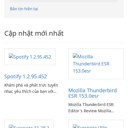
Bản tin hiện tại
Cập nhật mới nhất
Spotify 1.2.95.452
Khám phá và phát trực tuyến
Mozilla Thunderbird
nhạc yêu thích của bạn với
ESR 153.0esr
Spotify.
Mozilla Thunderbird ESR:
Editor's Review Mozilla
Thunderbird ESR (Extended
Support Release) is the long-