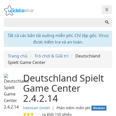
☰
Tất cả các bản tải xuống miễn phí. Chỉ tệp gốc. Virus
được kiểm tra và an toàn.
Trang chủ
Trò chơi & Giải trí
Deutschland
Spielt Game Center
Deutschland Spielt
Game Center
2.4.2.14
Intenium GmbH
❘
Phần mềm miễn phí
Windows
ra khỏi
150
phiếu